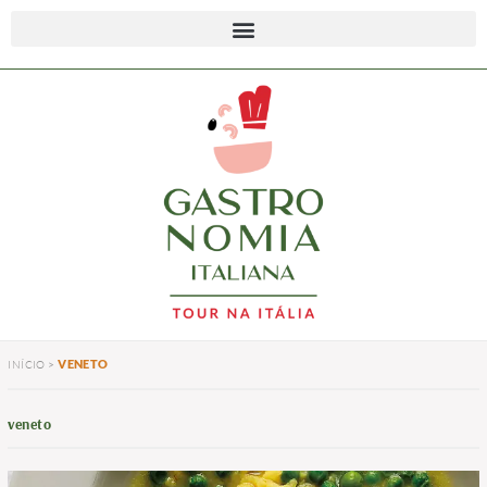
VENETO
INÍCIO
>
veneto