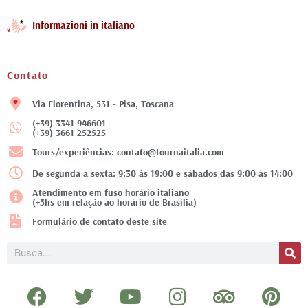
Informazioni in italiano
Contato
Via Fiorentina, 531 - Pisa, Toscana
(+39) 3341 946601
(+39) 3661 252525
Tours/experiências: contato@tournaitalia.com
De segunda a sexta: 9:30 às 19:00 e sábados das 9:00 às 14:00
Atendimento em fuso horário italiano
(+5hs em relação ao horário de Brasília)
Formulário de contato deste site
Pesquisar
F
T
Y
I
T
P
a
w
o
n
r
i