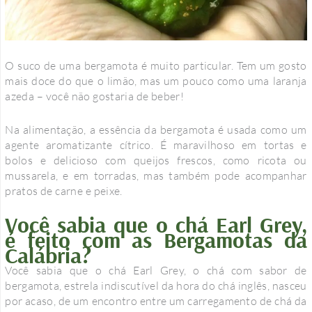
O suco de uma bergamota é muito particular. Tem um gosto
mais doce do que o limão, mas um pouco como uma laranja
azeda – você não gostaria de beber!
Na alimentação, a essência da bergamota é usada como um
agente aromatizante cítrico. É maravilhoso em tortas e
bolos e delicioso com queijos frescos, como ricota ou
mussarela, e em torradas, mas também pode acompanhar
pratos de carne e peixe.
Você sabia que o chá Earl Grey,
é feito com as Bergamotas da
Calábria?
Você sabia que o chá Earl Grey, o chá com sabor de
bergamota, estrela indiscutível da hora do chá inglês, nasceu
por acaso, de um encontro entre um carregamento de chá da