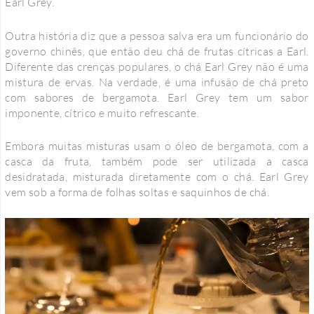
Earl Grey.
Outra história diz que a pessoa salva era um funcionário do
governo chinês, que então deu chá de frutas cítricas a Earl.
Diferente das crenças populares, o chá Earl Grey não é uma
mistura de ervas. Na verdade, é uma infusão de chá preto
com sabores de bergamota. Earl Grey tem um sabor
imponente, cítrico e muito refrescante.
Embora muitas misturas usam o óleo de bergamota, com a
casca da fruta, também pode ser utilizada a casca
desidratada, misturada diretamente com o chá. Earl Grey
vem sob a forma de folhas soltas e saquinhos de chá.