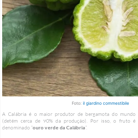
Foto:
il giardino commestibile
A Calábria é o maior produtor de bergamota do mundo
(detém cerca de 90% da produção). Por isso, o fruto é
denominado “
ouro verde da Calábria
”.