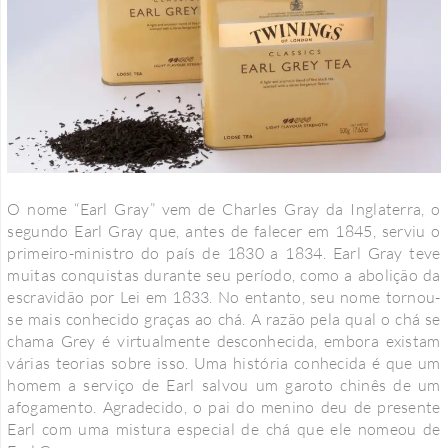
O nome “Earl Gray” vem de Charles Gray da Inglaterra, o
segundo Earl Gray que, antes de falecer em 1845, serviu o
primeiro-ministro do país de 1830 a 1834. Earl Gray teve
muitas conquistas durante seu período, como a abolição da
escravidão por Lei em 1833. No entanto, seu nome tornou-
se mais conhecido graças ao chá. A razão pela qual o chá se
chama Grey é virtualmente desconhecida, embora existam
várias teorias sobre isso. Uma história conhecida é que um
homem a serviço de Earl salvou um garoto chinês de um
afogamento. Agradecido, o pai do menino deu de presente
Earl com uma mistura especial de chá que ele nomeou de