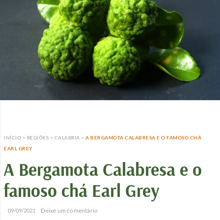
INÍCIO
>
REGIÕES
>
CALABRIA
>
A BERGAMOTA CALABRESA E O FAMOSO CHÁ
EARL GREY
A Bergamota Calabresa e o
famoso chá Earl Grey
/
/
Deixe um comentário
09/09/2021