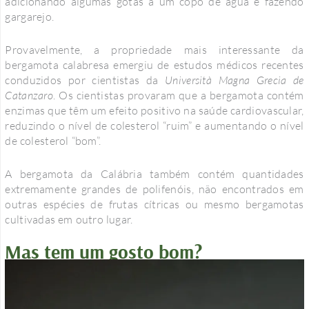
adicionando algumas gotas a um copo de água e fazendo
gargarejo.
Provavelmente, a propriedade mais interessante da
bergamota calabresa emergiu de estudos médicos recentes
conduzidos por cientistas da
Università Magna Grecia de
Catanzaro
. Os cientistas provaram que a bergamota contém
enzimas que têm um efeito positivo na saúde cardiovascular,
reduzindo o nível de colesterol “ruim” e aumentando o nível
de colesterol “bom”.
A bergamota da Calábria também contém quantidades
extremamente grandes de polifenóis, não encontrados em
outras espécies de frutas cítricas ou mesmo bergamotas
cultivadas em outro lugar.
Mas tem um gosto bom?