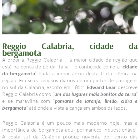
Reggio Calabria, cidade da
bergamota
A própria Reggio Calabria – a maior cidade da região que
está na ponta do pé da Itália – é conhecida como a ‘
cidade
da bergamota
‘, dada a importância desta fruta icônica na
região. Em seus famosos diários de um pintor de paisagens
no sul da Calábria, escrito em 1852,
Edward Lear
descreve
Reggio Calabria como “
um dos lugares mais bonitos da terra
”
e se maravilha com “
pomares de laranja, limão, cidra e
bergamota
” até onde a vista alcança em ambos os lados.
Reggio Calabria é um pouco mais moderno hoje, mas a
importância da bergamota aqui permanece inquestionável.
A costa sul da Calábria produz noventa por cento das