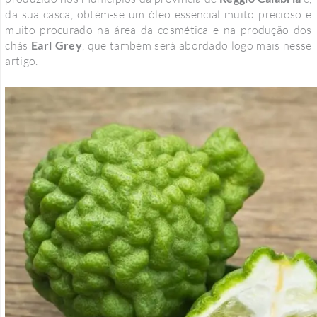
da sua casca, obtém-se um óleo essencial muito precioso e
muito procurado na área da cosmética e na produção dos
chás
Earl Grey
, que também será abordado logo mais nesse
artigo.