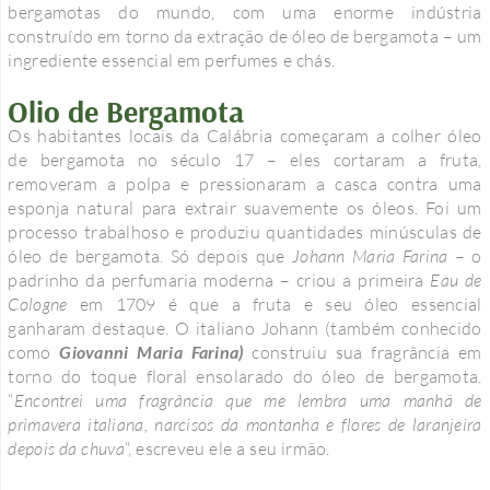
bergamotas do mundo, com uma enorme indústria
construído em torno da extração de óleo de bergamota – um
ingrediente essencial em perfumes e chás.
Olio de Bergamota
Os habitantes locais da Calábria começaram a colher óleo
de bergamota no século 17 – eles cortaram a fruta,
removeram a polpa e pressionaram a casca contra uma
esponja natural para extrair suavemente os óleos. Foi um
processo trabalhoso e produziu quantidades minúsculas de
óleo de bergamota. Só depois que
Johann Maria Farina
– o
padrinho da perfumaria moderna – criou a primeira
Eau de
Cologne
em 1709 é que a fruta e seu óleo essencial
ganharam destaque. O italiano Johann (também conhecido
como
Giovanni Maria Farina)
construiu sua fragrância em
torno do toque floral ensolarado do óleo de bergamota.
“
Encontrei uma fragrância que me lembra uma manhã de
primavera italiana, narcisos da montanha e flores de laranjeira
depois da chuva
“, escreveu ele a seu irmão.