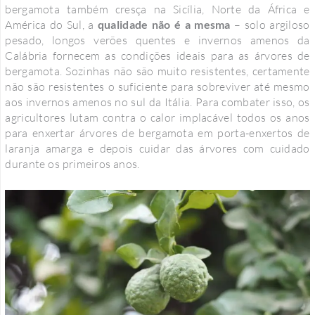
bergamota também cresça na Sicília, Norte da África e
América do Sul, a
qualidade não é a mesma
– solo argiloso
pesado, longos verões quentes e invernos amenos da
Calábria fornecem as condições ideais para as árvores de
bergamota. Sozinhas não são muito resistentes, certamente
não são resistentes o suficiente para sobreviver até mesmo
aos invernos amenos no sul da Itália. Para combater isso, os
agricultores lutam contra o calor implacável todos os anos
para enxertar árvores de bergamota em porta-enxertos de
laranja amarga e depois cuidar das árvores com cuidado
durante os primeiros anos.