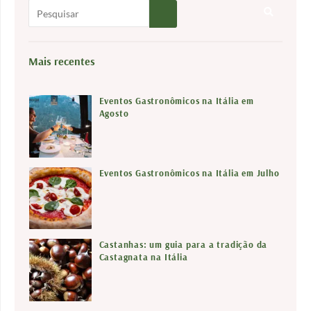
P
e
s
Mais recentes
q
u
Eventos Gastronômicos na Itália em
i
Agosto
s
a
r
Eventos Gastronômicos na Itália em Julho
Castanhas: um guia para a tradição da
Castagnata na Itália