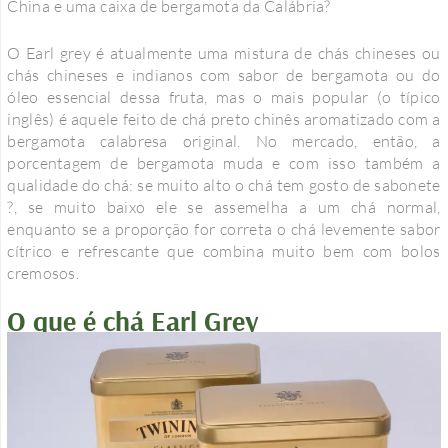
China e uma caixa de bergamota da Calábria?
O Earl grey é atualmente uma mistura de chás chineses ou
chás chineses e indianos com sabor de bergamota ou do
óleo essencial dessa fruta, mas o mais popular (o típico
inglês) é aquele feito de chá preto chinês aromatizado com a
bergamota calabresa original. No mercado, então, a
porcentagem de bergamota muda e com isso também a
qualidade do chá: se muito alto o chá tem gosto de sabonete
?, se muito baixo ele se assemelha a um chá normal,
enquanto se a proporção for correta o chá levemente sabor
cítrico e refrescante que combina muito bem com bolos
cremosos.
O que é chá Earl Grey