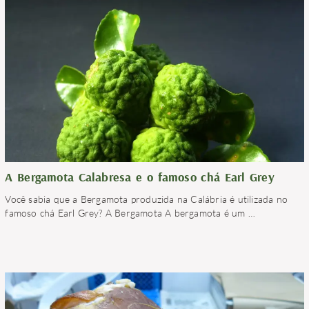
A Bergamota Calabresa e o famoso chá Earl Grey
Você sabia que a Bergamota produzida na Calábria é utilizada no
famoso chá Earl Grey? A Bergamota A bergamota é um
…