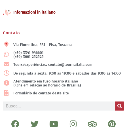
Informazioni in italiano
Contato
Via Fiorentina, 531 - Pisa, Toscana
(+39) 3341 946601
(+39) 3661 252525
Tours/experiências: contato@tournaitalia.com
De segunda a sexta: 9:30 às 19:00 e sábados das 9:00 às 14:00
Atendimento em fuso horário italiano
(+5hs em relação ao horário de Brasília)
Formulário de contato deste site
Pesquisar
F
T
Y
I
T
P