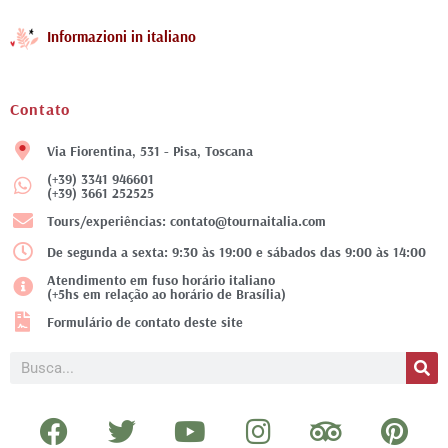
Informazioni in italiano
Contato
Via Fiorentina, 531 - Pisa, Toscana
(+39) 3341 946601
(+39) 3661 252525
Tours/experiências: contato@tournaitalia.com
De segunda a sexta: 9:30 às 19:00 e sábados das 9:00 às 14:00
Atendimento em fuso horário italiano
(+5hs em relação ao horário de Brasília)
Formulário de contato deste site
Pesquisar
F
T
Y
I
T
P
a
w
o
n
r
i