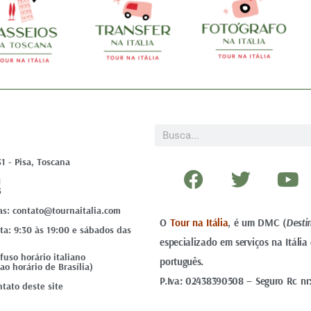
Pesquisar
31 - Pisa, Toscana
F
T
Y
1
a
w
o
5
c
i
u
as: contato@tournaitalia.com
O
Tour na Itália
e
, é um DMC (
t
Desti
t
ta: 9:30 às 19:00 e sábados das
especializado em serviços na Itáli
b
t
u
uso horário italiano
português.
o
e
b
ao horário de Brasília)
P.Iva: 02438390508 – Seguro Rc nr
o
r
e
tato deste site
k