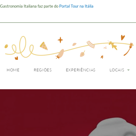
Gastronomia Italiana faz parte do
Portal Tour na Itália
HOME
REGIÕES
HOME
REGIÕES
EXPERIÊNCIAS
LOCAIS