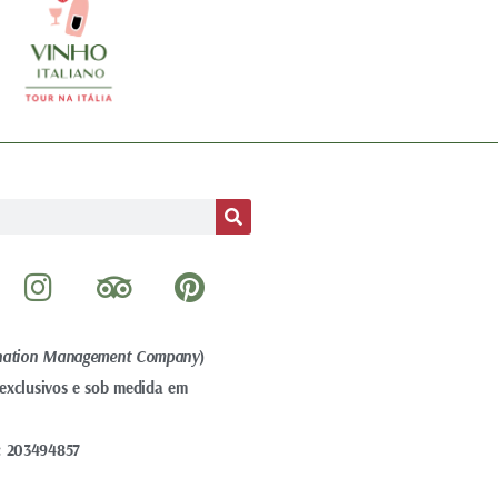
I
T
P
n
r
i
s
i
n
nation Management Company
t
p
t
)
a exclusivos e sob medida em
a
a
e
g
d
r
: 203494857
r
v
e
a
i
s