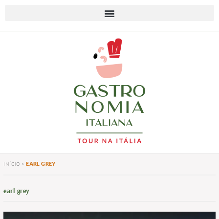
EARL GREY
INÍCIO
>
earl grey