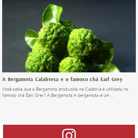
A Bergamota Calabresa e o famoso chá Earl Grey
Você sabia que a Bergamota produzida na Calábria é utilizada no
famoso chá Earl Grey? A Bergamota A bergamota é um
…