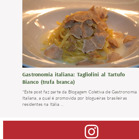
Gastronomia italiana: Tagliolini al Tartufo
Bianco (trufa branca)
*Este post faz parte da Blogagem Coletiva de Gastronomia
Italiana, a qual é promovida por blogueiras brasileiras
residentes na Itália
…