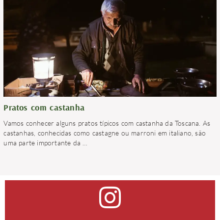
Pratos com castanha
Vamos conhecer alguns pratos típicos com castanha da Toscana. As
castanhas, conhecidas como castagne ou marroni em italiano, são
uma parte importante da
…