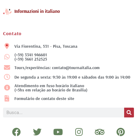
Informazioni in italiano
Contato
Via Fiorentina, 531 - Pisa, Toscana
(+39) 3341 946601
(+39) 3661 252525
Tours/experiências: contato@tournaitalia.com
De segunda a sexta: 9:30 às 19:00 e sábados das 9:00 às 14:00
Atendimento em fuso horário italiano
(+5hs em relação ao horário de Brasília)
Formulário de contato deste site
Pesquisar
F
T
Y
I
T
P
a
w
o
n
r
i