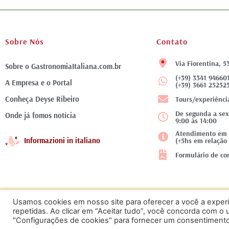
Sobre Nós
Contato
Via Fiorentina, 5
Sobre o GastronomiaItaliana.com.br
(+39) 3341 94660
A Empresa e o Portal
(+39) 3661 25252
Conheça Deyse Ribeiro
Tours/experiênci
De segunda a sex
Onde já fomos notícia
9:00 às 14:00
Atendimento em f
Informazioni in italiano
(+5hs em relação 
Formulário de con
Usamos cookies em nosso site para oferecer a você a experiê
© 2021 – Gastronomia Italiana – Todos os direitos reservados
/ Desenvolvi
repetidas. Ao clicar em “Aceitar tudo”, você concorda com o
"Configurações de cookies" para fornecer um consentimento