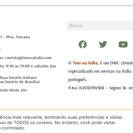
Pesquisar
31 - Pisa, Toscana
F
T
Y
1
a
w
o
5
c
i
u
as: contato@tournaitalia.com
O
Tour na Itália
e
, é um DMC (
t
Desti
t
ta: 9:30 às 19:00 e sábados das
especializado em serviços na Itáli
b
t
u
uso horário italiano
português.
o
e
b
ao horário de Brasília)
P.Iva: 02438390508 – Seguro Rc nr
o
r
e
tato deste site
k
ncia mais relevante, lembrando suas preferências e visitas
do por
DOTES
.
 uso de TODOS os cookies. No entanto, você pode visitar
 controlado.