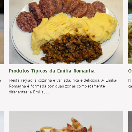
Produtos Típicos da Emília Romanha
O
a
Nesta região, a cozinha é variada, rica e deliciosa. A Emília-
Na
Romagna é formada por duas zonas completamente
c
diferentes: a Emília,
…