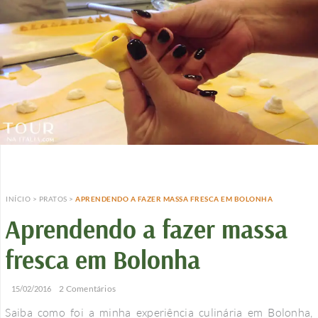
INÍCIO
>
PRATOS
>
APRENDENDO A FAZER MASSA FRESCA EM BOLONHA
Aprendendo a fazer massa
fresca em Bolonha
/
/
2 Comentários
15/02/2016
Saiba como foi a minha experiência culinária em Bolonha,