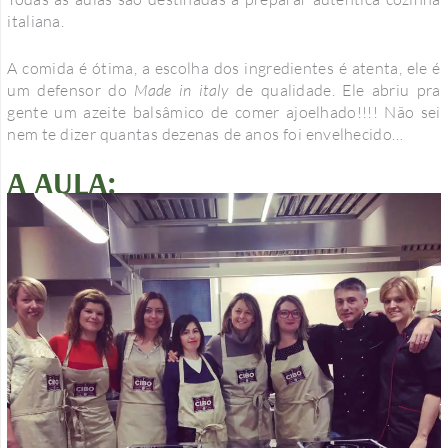
italiana.
A comida é ótima, a escolha dos ingredientes é atenta, ele é
um defensor do
Made in italy
de qualidade. Ele abriu pra
gente um azeite balsâmico de comer ajoelhado!!!! Não sei
nem te dizer quantas dezenas de anos foi envelhecido…
A AULA: