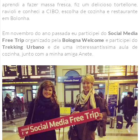
aprendi a fazer massa fresca, fiz um delicioso tortellone,
ravioli e conheci a CIBO, escolha de cozinha e restaurante
em Bolonha.
Em novembro do ano passada eu participei do
Social Media
Free Trip
organizado pela
Bologna Welcome
e participei do
Trekking Urbano
e de uma interessantíssima aula de
cozinha, junto com a minha amiga Anete.