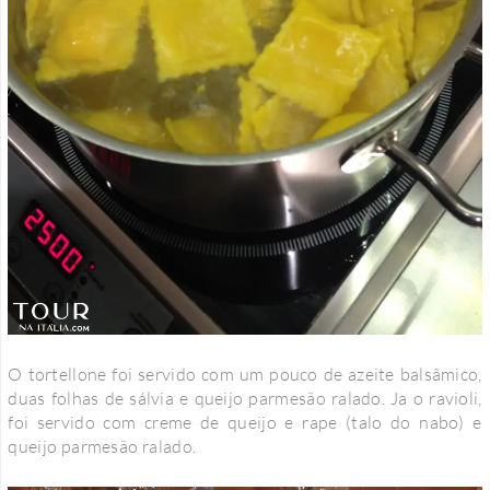
O tortellone foi servido com um pouco de azeite balsâmico,
duas folhas de sálvia e queijo parmesão ralado. Ja o ravioli,
foi servido com creme de queijo e rape (talo do nabo) e
queijo parmesão ralado.