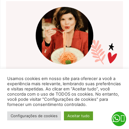
Conheça a história por trás do
Usamos cookies em nosso site para oferecer a você a
prato!
experiência mais relevante, lembrando suas preferências
e visitas repetidas. Ao clicar em “Aceitar tudo”, você
Eu sou Deyse Ribeiro, proprietária e editora do Portal Tour na
concorda com o uso de TODOS os cookies. No entanto,
Itália, especialista em turismo na Itália, onde vivo desde 2007.
você pode visitar "Configurações de cookies" para
Depois de muito estudo, cursos e experiência no campo do
fornecer um consentimento controlado.
turismo enogastronômico, decidi que queria apresentar a
história por trás do prato, de uma forma diferente, através da
Configurações de cookies
Aceitar tudo
memória histórica, o que fez chegar hoje nas nossas mesas, os
“casos”, o trabalho, a cultura, e o amor pela culinária
italiana.Pegue o seu garfo e vamos nessa!