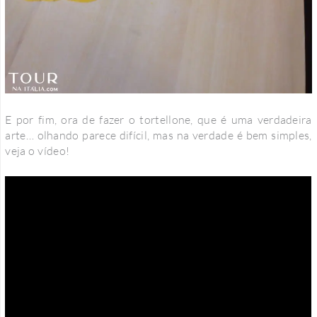
E por fim, ora de fazer o tortellone, que é uma verdadeira
arte… olhando parece difícil, mas na verdade é bem simples,
veja o vídeo!