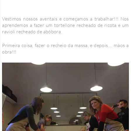
Vestimos nossos aventais e começamos a trabalhar!!! Nos
aprendemos a fazer um tortellone recheado de ricota e um
ravioli recheado de abóbora.
Primeira coisa, fazer o recheio da massa, e depois…. mãos a
obra!!!