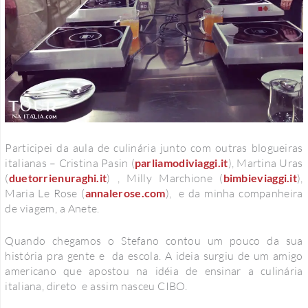
Participei da aula de culinária junto com outras blogueiras
italianas – Cristina Pasin (
parliamodiviaggi.it
), Martina Uras
(
duetorrienuraghi.it
) , Milly Marchione (
bimbieviaggi.it
),
Maria Le Rose (
annalerose.com
)
, e da minha companheira
de viagem, a Anete.
Quando chegamos o Stefano contou um pouco da sua
história pra gente e da escola. A ideia surgiu de um amigo
americano que apostou na idéia de ensinar a culinária
italiana, direto e assim nasceu CIBO.