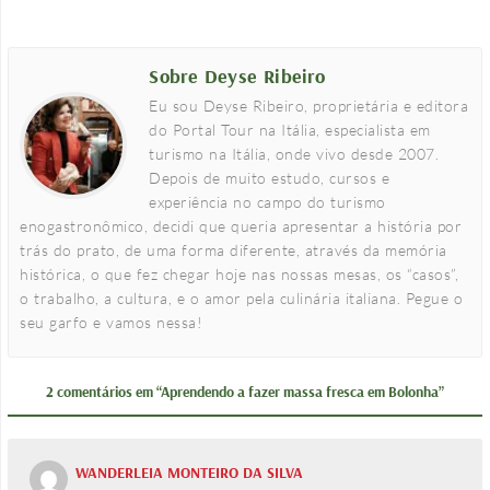
Sobre Deyse Ribeiro
Eu sou Deyse Ribeiro, proprietária e editora
do Portal Tour na Itália, especialista em
turismo na Itália, onde vivo desde 2007.
Depois de muito estudo, cursos e
experiência no campo do turismo
enogastronômico, decidi que queria apresentar a história por
trás do prato, de uma forma diferente, através da memória
histórica, o que fez chegar hoje nas nossas mesas, os “casos”,
o trabalho, a cultura, e o amor pela culinária italiana. Pegue o
seu garfo e vamos nessa!
2 comentários em “Aprendendo a fazer massa fresca em Bolonha”
WANDERLEIA MONTEIRO DA SILVA