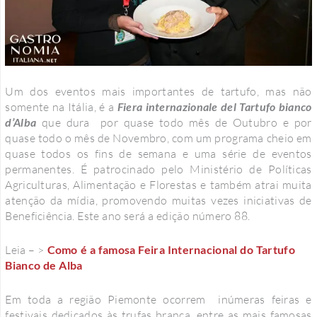
Um dos eventos mais importantes de tartufo, mas não
somente na Itália, é a
Fiera internazionale del Tartufo bianco
d’Alba
que dura por quase todo mês de Outubro e por
quase todo o mês de Novembro, com um programa cheio em
quase todos os fins de semana e uma série de eventos
permanentes. É patrocinado pelo Ministério de Políticas
Agriculturas, Alimentação e Florestas e também atrai muita
atenção da mídia, promovendo muitas vezes iniciativas de
Beneficiência. Este ano será a edição número 88.
Leia – >
Como é a famosa Feira Internacional do Tartufo
Bianco de Alba
Em toda a região Piemonte ocorrem inúmeras feiras e
festivais dedicados às trufas branca, entre as mais famosas