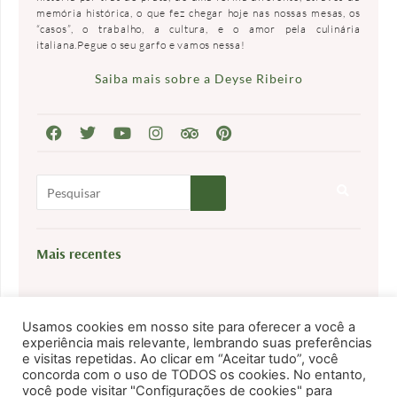
memória histórica, o que fez chegar hoje nas nossas mesas, os
“casos”, o trabalho, a cultura, e o amor pela culinária
italiana.Pegue o seu garfo e vamos nessa!
Saiba mais sobre a Deyse Ribeiro
P
e
s
Mais recentes
q
u
Eventos Gastronômicos na Itália em
i
Agosto
Usamos cookies em nosso site para oferecer a você a
s
experiência mais relevante, lembrando suas preferências
a
e visitas repetidas. Ao clicar em “Aceitar tudo”, você
concorda com o uso de TODOS os cookies. No entanto,
r
você pode visitar "Configurações de cookies" para
Eventos Gastronômicos na Itália em Julho