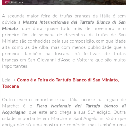
A segunda maior feira de trufas brancas da Itália é sem
dúvida a
Mostra Internazionale del Tartufo Bianco di San
Miniato
, que dura quase todo mês de novembro e o
primeiro fim de semana de dezembro. As trufas de San
Miniato são conhecidas pela sua composição, com qualidade
alta como as de Alba, mas com menos publicidade que a
primeira. Também na Toscana há festivais de trufas
brancas em San Giovanni d’Asso e Volterra que são muito
importantes.
Leia ->
Como é a Feira do Tartufo Bianco di San Miniato,
Toscana
Outro evento importante na Itália ocorre na região de
Marche: é o
Fiera Nazionale del Tartufo bianco di
Acqualagna
, que este ano chega a sua 51ª edição. Outra
cidade importante em Marche é Sant’Angelo in Vado que
abriga não só uma mostra de comércio, mas também uma