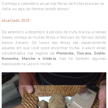
Conheça o calendário anual das Feiras de trufas brancas na
Itália, ou seja, do famoso
tartufo bianco
!
atualizado 2025
De setembro a dezembro é período de trufa branca, e nesses
meses começa as muitas feiras e festivais do famoso
tartufo
bianco
italiano. Os locais das feiras são especialmente
aqueles em que você pode encontrar trufas, e assim estão
concentrados nas regiões de
Piemonte, Toscana, Emília-
Romanha, Marche e Umbria
, mas há também algumas
exposições na Lazio e Molise.