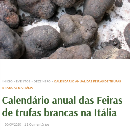
INÍCIO
>
EVENTOS
>
DEZEMBRO
>
CALENDÁRIO ANUAL DAS FEIRAS DE TRUFAS
BRANCAS NA ITÁLIA
Calendário anual das Feiras
de trufas brancas na Itália
/
/
11 Comentários
20/09/2020