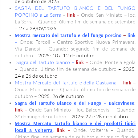
de outubro de 2025
SAGRA DEL TARTUFO BIANCO E DEL FUNGO
PORCINO
a La Serra
–
link –
Onde: San Miniato – loc.
La Serra – Quando: último fim de semana de setembro
–
27 a 29
/09/2025
Mostra mercato del tartufo e del fungo porcino
–
link
–
Onde: Forcoli – Centro Sportivo Nuova Primavera,
Via Danesi – Quando: segundo fim de semana de
outubro
– 2025: 10 a 12 de outubro
Sagra del Tartufo bianco –
link –
Onde: Ponte a Egola
– Quando: último fim de semana de outubro
– 2025:
24 a 26 de outubro
Mostra Mercato del Tartufo e della Castagna
–
link –
Onde: Montaione – Quando: último fim de semana de
outubro –
2025: 26 de outubro
Sagra del Tartufo Bianco e del Fungo – Balcovinese
:
link –
Onde: San Miniato – loc. Balconevisi – Quando:
3º domingo de outubro –
2025: 27 e 28 de outubro
Mostra Mercato Tartufo bianco e dei prodotti tipici
locali a Volterra
:
link –
Onde: Volterra – Quando:
último final de semana de outubro e primeiro fim de