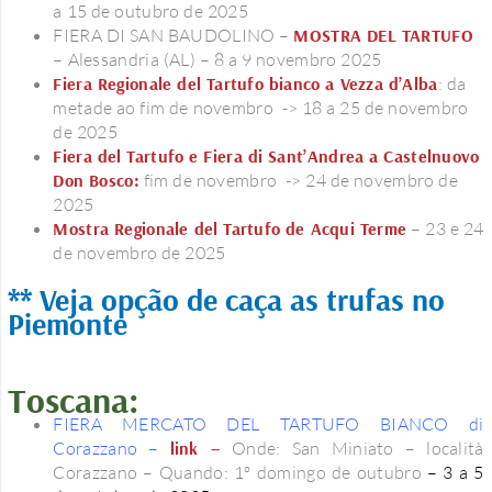
a 15 de outubro de 2025
FIERA DI SAN BAUDOLINO –
MOSTRA DEL TARTUFO
– Alessandria (AL) – 8 a 9 novembro 2025
Fiera Regionale del Tartufo bianco a Vezza d’Alba
: da
metade ao fim de novembro -> 18 a 25 de novembro
de 2025
Fiera del Tartufo e Fiera di Sant’Andrea a Castelnuovo
Don Bosco:
fim de novembro -> 24 de novembro de
2025
Mostra Regionale del Tartufo de Acqui Terme
– 23 e 24
de novembro de 2025
** Veja opção de caça as trufas no
Piemonte
Toscana:
FIERA MERCATO DEL TARTUFO BIANCO di
Corazzano
–
link –
Onde: San Miniato – località
Corazzano – Quando: 1º domingo de outubro
– 3 a 5