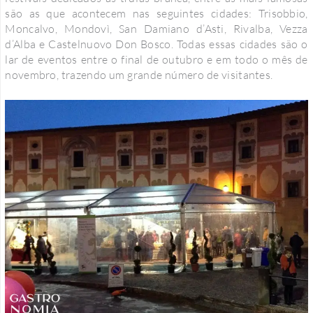
são as que acontecem nas seguintes cidades: Trisobbio,
Moncalvo, Mondovì, San Damiano d’Asti, Rivalba, Vezza
d’Alba e Castelnuovo Don Bosco. Todas essas cidades são o
lar de eventos entre o final de outubro e em todo o mês de
novembro, trazendo um grande número de visitantes.