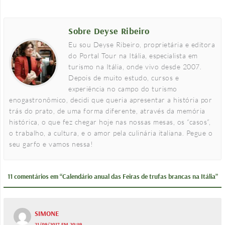
Sobre Deyse Ribeiro
Eu sou Deyse Ribeiro, proprietária e editora
do Portal Tour na Itália, especialista em
turismo na Itália, onde vivo desde 2007.
Depois de muito estudo, cursos e
experiência no campo do turismo
enogastronômico, decidi que queria apresentar a história por
trás do prato, de uma forma diferente, através da memória
histórica, o que fez chegar hoje nas nossas mesas, os “casos”,
o trabalho, a cultura, e o amor pela culinária italiana. Pegue o
seu garfo e vamos nessa!
11 comentários em “Calendário anual das Feiras de trufas brancas na Itália”
SIMONE
21/09/2017 EM 20:49