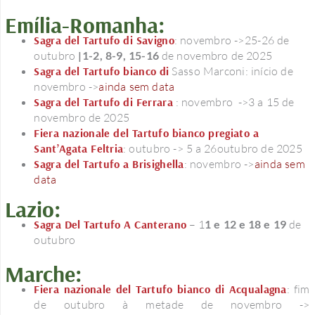
Emília-Romanha:
Sagra del Tartufo di Savigno
: novembro ->25-26 de
outubro
|1-2, 8-9, 15-16
de novembro de 2025
Sagra del Tartufo bianco di
Sasso Marconi: início de
novembro ->
ainda sem data
Sagra del Tartufo di Ferrara
: novembro ->3 a 15 de
novembro de 2025
Fiera nazionale del Tartufo bianco pregiato a
Sant’Agata Feltria
: outubro -> 5 a 26outubro de 2025
Sagra del Tartufo a Brisighella
: novembro ->
ainda sem
data
Lazio:
Sagra Del Tartufo A Canterano
– 1
1 e 12 e 18 e 19
de
outubro
Marche:
Fiera nazionale del Tartufo bianco di Acqualagna
: fim
de outubro à metade de novembro ->