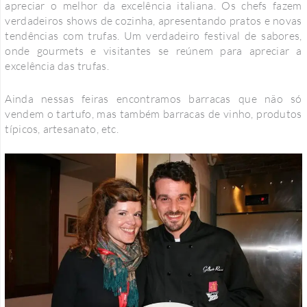
apreciar o melhor da excelência italiana. Os chefs fazem
verdadeiros shows de cozinha, apresentando pratos e novas
tendências com trufas. Um verdadeiro festival de sabores,
onde gourmets e visitantes se reúnem para apreciar a
excelência das trufas.
Ainda nessas feiras encontramos barracas que não só
vendem o tartufo, mas também barracas de vinho, produtos
típicos, artesanato, etc.