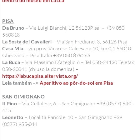
dentro do museu em Lucca
PISA
Da Bruno
– Via Luigi Bianchi, 12 56123Pisa ‎ – +39 050
560818
La Sosta dei Cavalieri
– Via San Frediano, 3, 56126 Pisa
Casa Mia
– via prov. Vicarese Calcesana 10, km 0,1 56010
Ghezzano – Pisa Itália +39 050 879265
La Buca
– Via Massimo D’azeglio 6 – Tel 050-24130 Telefax
050-20041 (chiuso la domenica) –
https://labucapisa.altervista.org/
Leia também –>
Aperitivo ao pôr-do-sol em Pisa
SAN GIMIGNANO
Il Pino –
Via Cellolese, 6 – San Gimignano +39 (0577) 940-
415
Leonetto
– Località Pancole, 10 – San Gimignano +39
(0577) 955-044