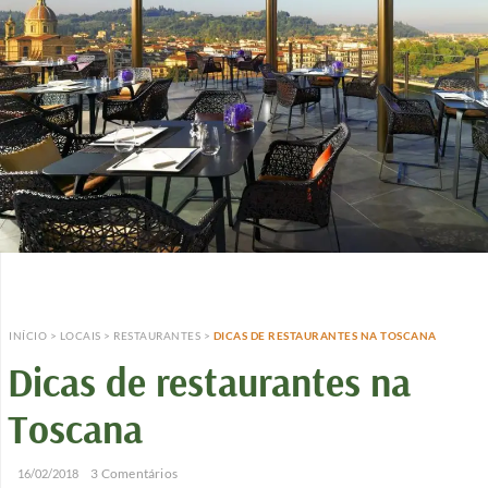
INÍCIO
>
LOCAIS
>
RESTAURANTES
>
DICAS DE RESTAURANTES NA TOSCANA
Dicas de restaurantes na
Toscana
/
/
3 Comentários
16/02/2018