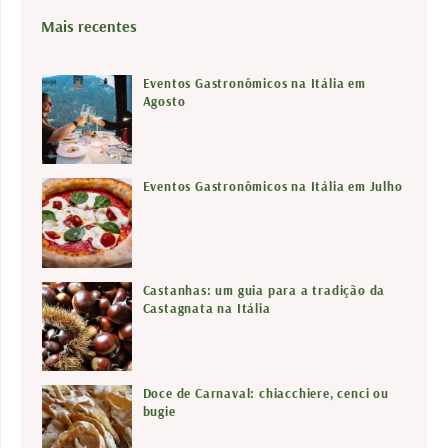
s
Mais recentes
q
u
Eventos Gastronômicos na Itália em
i
Agosto
s
a
r
Eventos Gastronômicos na Itália em Julho
Castanhas: um guia para a tradição da
Castagnata na Itália
Doce de Carnaval: chiacchiere, cenci ou
bugie