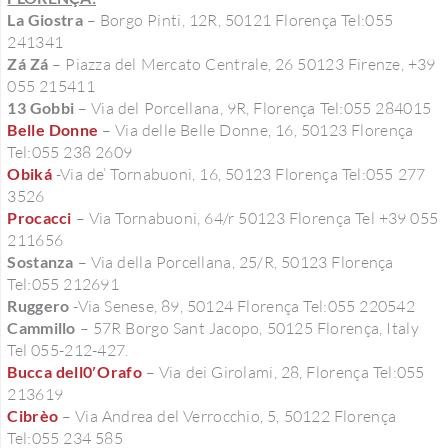
La Giostra
– Borgo Pinti, 12R, 50121 Florença Tel:055
241341
Zá Zá
– Piazza del Mercato Centrale, 26 50123 Firenze, +39
055 215411
13 Gobbi
– Via del Porcellana, 9R, Florença Tel:055 284015
Belle Donne
– Via delle Belle Donne, 16, 50123 Florença
Tel:055 238 2609
Obiká
-Via de’ Tornabuoni, 16, 50123 Florença Tel:055 277
3526
Procacci
– Via Tornabuoni, 64/r 50123 Florença Tel +39 055
211656
Sostanza
– Via della Porcellana, 25/R, 50123 Florença
Tel:055 212691
Ruggero
-Via Senese, 89, 50124 Florença Tel:055 220542
Cammillo
– 57R Borgo Sant Jacopo, 50125 Florença, Italy
Tel 055-212-427.
Bucca dell0′Orafo
– Via dei Girolami, 28, Florença Tel:055
213619
Cibrèo
– Via Andrea del Verrocchio, 5, 50122 Florença
Tel:055 234 585