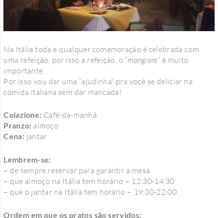
Na Itália toda e qualquer comemoração é celebrada com
uma refeição, por isso a refeição, o “
mangiare
” é muito
importante.
Por isso vou dar uma “ajudinha” pra você se deliciar na
comida italiana sem dar mancada!
Colazione:
Café-da-manhã
Pranzo:
almoço
Cena:
jantar
Lembrem-se:
– de sempre reservar para garantir a mesa
– que almoço na Itália tem horário – 12:30-14:30
– que o jantar na Itália tem horário – 19:30-22:00.
Ordem em que os pratos são servidos: