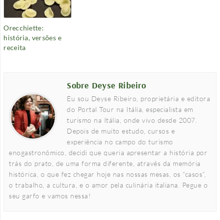
Orecchiette:
história, versões e
receita
Sobre Deyse Ribeiro
Eu sou Deyse Ribeiro, proprietária e editora
do Portal Tour na Itália, especialista em
turismo na Itália, onde vivo desde 2007.
Depois de muito estudo, cursos e
experiência no campo do turismo
enogastronômico, decidi que queria apresentar a história por
trás do prato, de uma forma diferente, através da memória
histórica, o que fez chegar hoje nas nossas mesas, os “casos”,
o trabalho, a cultura, e o amor pela culinária italiana. Pegue o
seu garfo e vamos nessa!