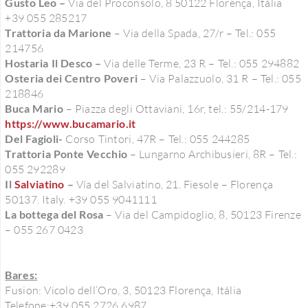
Gusto Leo –
Via del Proconsolo, 8 50122 Florença, Itália
+39 055 285217
Trattoria da Marione
– Via della Spada, 27/r – Tel.: 055
214756
Hostaria Il Desco –
Via delle Terme, 23 R – Tel.: 055 294882
Osteria dei Centro Poveri
– Via Palazzuolo, 31 R – Tel.: 055
218846
Buca Mario
– Piazza degli Ottaviani, 16r, tel.: 55/214-179
https://www.bucamario.it
Del Fagioli-
Corso Tintori, 47R – Tel.: 055 244285
Trattoria Ponte Vecchio
– Lungarno Archibusieri, 8R – Tel.:
055 292289
Il
Salviatino
–
Vía del Salviatino, 21. Fiesole – Florença
50137. Italy. +39 055 9041111
La bottega del Rosa
– Via del Campidoglio, 8, 50123 Firenze
– 055 267 0423
Bares:
Fusion: Vicolo dell’Oro, 3, 50123 Florença, Itália
Telefone:+39 055 2726 6987