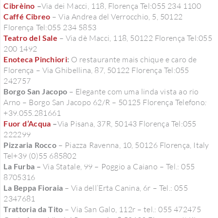
Cibrèino
–
Via dei Macci, 118, Florença Tel:055 234 1100
Caffé Cibreo
– Via Andrea del Verrocchio, 5, 50122
Florença Tel:055 234 5853
T
eatro del Sale
– Via dè Macci, 118, 50122 Florença Tel:055
200 1492
Enoteca Pinchiori
:
O restaurante mais chique e caro de
Florença – Via Ghibellina, 87, 50122 Florença Tel:055
242757
Borgo San Jacopo
– Elegante com uma linda vista ao rio
Arno – Borgo San Jacopo 62/R – 50125 Florença Telefono
:
+39.055.281661
Fuor d’Acqua
–
Via Pisana, 37R, 50143 Florença Tel:055
222299
Pizzaria Rocco
– Piazza Ravenna, 10, 50126 Florença, Italy
Tel+39 (0)55 685802
La Furba –
Via Statale, 99 – Poggio a Caiano – Tel.: 055
8705316
La Beppa Fioraia
– Via dell’Erta Canina, 6r – Tel.: 055
2347681
Trattoria da Tito
– Via San Galo, 112r – tel.: 055 472475